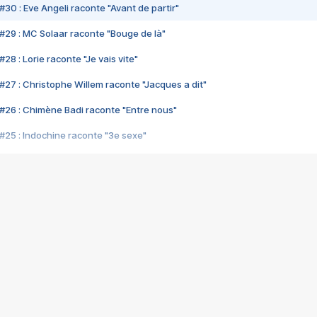
#30 : Eve Angeli raconte "Avant de partir"
#29 : MC Solaar raconte "Bouge de là"
28 : Lorie raconte "Je vais vite"
#27 : Christophe Willem raconte "Jacques a dit"
#26 : Chimène Badi raconte "Entre nous"
#25 : Indochine raconte "3e sexe"
#24 : Zaho raconte "C'est chelou"
#23 : Patrick Bruel raconte "Au café des délices"
#22 : Kyo raconte "Le chemin"
#21 : Nolwenn Leroy raconte "Cassé"
#20 : Patrick Hernandez raconte "Born to be alive"
#19 : Lorie raconte "Près de moi"
#18 : Michael Jones raconte "A nos actes manqués" (avec Jean-Jacque